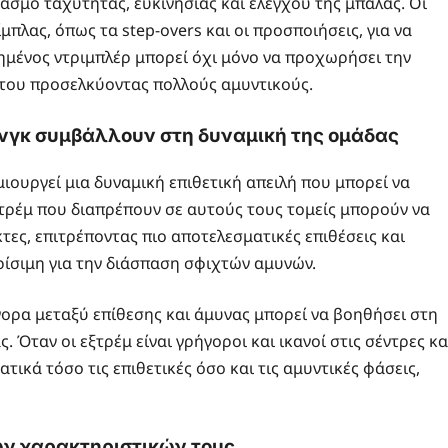
ασμό ταχύτητας, ευκινησίας και ελέγχου της μπάλας. Οι
μπλας, όπως τα step-overs και οι προσποιήσεις, για να
ημένος ντριμπλέρ μπορεί όχι μόνο να προχωρήσει την
ς του προσελκύοντας πολλούς αμυντικούς.
λινγκ συμβάλλουν στη δυναμική της ομάδας
ιουργεί μια δυναμική επιθετική απειλή που μπορεί να
ξτρέμ που διαπρέπουν σε αυτούς τους τομείς μπορούν να
ες, επιτρέποντας πιο αποτελεσματικές επιθέσεις και
ρίσιμη για την διάσπαση σφιχτών αμυνών.
ήγορα μεταξύ επίθεσης και άμυνας μπορεί να βοηθήσει στη
 Όταν οι εξτρέμ είναι γρήγοροι και ικανοί στις σέντρες κα
ικά τόσο τις επιθετικές όσο και τις αμυντικές φάσεις,
ων χαρακτηριστικών τους