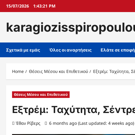
Skip
15/07/2026
1:43:22 PM
to
content
karagiozisspiropoulo
Σχετικά με εμάς
Όλες οι αναρτήσεις
Ελάτε σε επαφή
Home
Θέσεις Μέσου και Επιθετικού
Εξτρέμ: Ταχύτητα, Σ
Θέσεις Μέσου και Επιθετικού
Εξτρέμ: Ταχύτητα, Σέντρ
Έθαν Ρίβερς
6 months ago (Last updated: 4 weeks ago