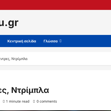
u.gr
Κεντρική σελίδα
Γλώσσα
έντρες, Ντρίμπλα
ες, Ντρίμπλα
)
1 minute read
0 comments