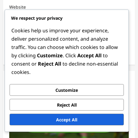
Website
We respect your privacy
Cookies help us improve your experience,
Save my name, email, and website in this browser for
deliver personalized content, and analyze
the next time I comment.
traffic. You can choose which cookies to allow
by clicking
Customize
. Click
Accept All
to
consent or
Reject All
to decline non-essential
cookies.
Related Stories
Customize
Reject All
Accept All