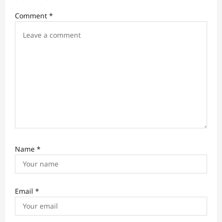
i
Comment
*
o
n
Name
*
Email
*