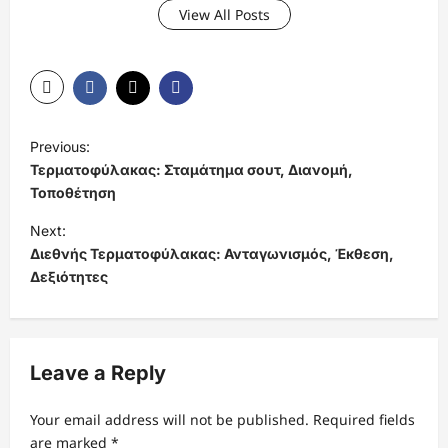
View All Posts
P
Previous:
o
Τερματοφύλακας: Σταμάτημα σουτ, Διανομή,
s
Τοποθέτηση
t
Next:
Διεθνής Τερματοφύλακας: Ανταγωνισμός, Έκθεση,
n
Δεξιότητες
a
v
i
Leave a Reply
g
a
Your email address will not be published.
Required fields
t
are marked
*