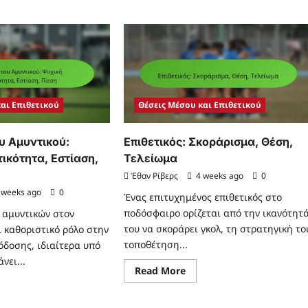
και Επιθετικού
Θέσεις Μέσου και Επιθετικού
υ Αμυντικού:
Επιθετικός: Σκοράρισμα, Θέση,
ικότητα, Εστίαση,
Τελείωμα
Έθαν Ρίβερς
4 weeks ago
0
 weeks ago
0
Ένας επιτυχημένος επιθετικός στο
ποδόσφαιρο ορίζεται από την ικανότητ
 αμυντικών στον
του να σκοράρει γκολ, τη στρατηγική το
ι καθοριστικό ρόλο στην
τοποθέτηση...
όδοσης, ιδιαίτερα υπό
νει...
Read
Read More
more
ad
about
re
Επιθετικός:
ut