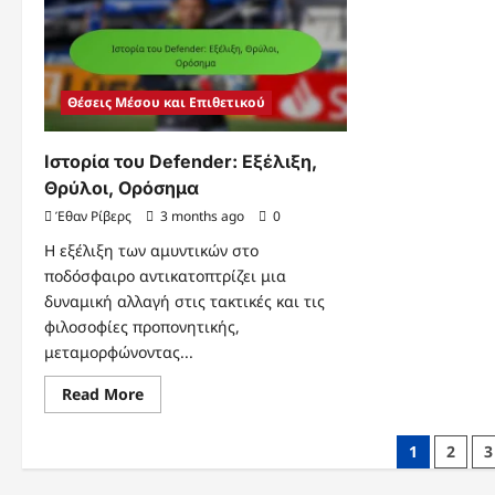
Στ
Θέσεις Μέσου και Επιθετικού
Ιστορία του Defender: Εξέλιξη,
Θρύλοι, Ορόσημα
Έθαν Ρίβερς
3 months ago
0
Η εξέλιξη των αμυντικών στο
ποδόσφαιρο αντικατοπτρίζει μια
δυναμική αλλαγή στις τακτικές και τις
φιλοσοφίες προπονητικής,
μεταμορφώνοντας...
Read
Read More
more
about
Ιστορία
Posts
1
2
3
του
Defender:
pagination
Εξέλιξη,