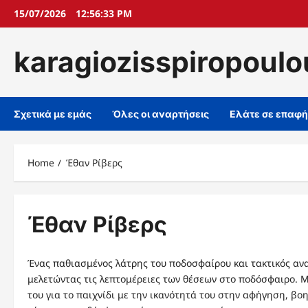
Skip
15/07/2026
12:56:34 PM
to
content
karagiozisspiropoulo
Σχετικά με εμάς
Όλες οι αναρτήσεις
Ελάτε σε επαφή
Home
Έθαν Ρίβερς
Έθαν Ρίβερς
Ένας παθιασμένος λάτρης του ποδοσφαίρου και τακτικός ανα
μελετώντας τις λεπτομέρειες των θέσεων στο ποδόσφαιρο. 
του για το παιχνίδι με την ικανότητά του στην αφήγηση, βο