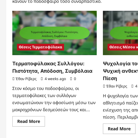
κάνουν το ποδόσφαιρο τόσο συναρπαστικό.
Θέσεις Τερματοφύλακα
Θέσεις Μέσου 
Τερματοφύλακας Συλλόγου:
Ψυχολογία το
Πιστότητα, Απόδοση, Συμβόλαια
Ψυχική ανθεκτ
Πίεση
Έθαν Ρίβερς
4 weeks ago
0
Έθαν Ρίβερς
4
Στον κόσμο του ποδοσφαίρου, οι
τερματοφύλακες των συλλόγων
Η ψυχολογία των
ενσωματώνουν την αφοσίωση μέσω των
αθλητισμό παίζε
μακροχρόνιων δεσμεύσεών τους και...
ενίσχυση της απ
πίεση. Περιλαμβά
Read
Read More
more
Re
Read More
about
mo
Τερματοφύλακας
abo