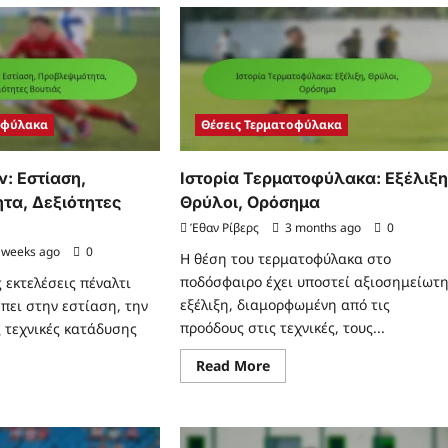
Σκοράρισμα,
χολογία
Θέση,
υ
Τελείωμα
ντικού:
χική
εκτικότητα,
ίαση,
εση
οφύλακα
Θέσεις Τερματοφύλακα
ν: Εστίαση,
Ιστορία Τερματοφύλακα: Εξέλιξη
τα, Δεξιότητες
Θρύλοι, Ορόσημα
Έθαν Ρίβερς
3 months ago
0
 weeks ago
0
Η θέση του τερματοφύλακα στο
ποδόσφαιρο έχει υποστεί αξιοσημείωτ
ς εκτελέσεις πέναλτι
εξέλιξη, διαμορφωμένη από τις
πει στην εστίαση, την
προόδους στις τεχνικές, τους...
ς τεχνικές κατάδυσης
Read
Read More
more
ad
about
re
Ιστορία
ut
Τερματοφύλακα:
ικός
Εξέλιξη,
ινών: