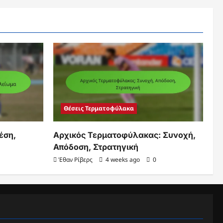
Θέσεις Τερματοφύλακα
έση,
Αρχικός Τερματοφύλακας: Συνοχή,
Απόδοση, Στρατηγική
Έθαν Ρίβερς
4 weeks ago
0