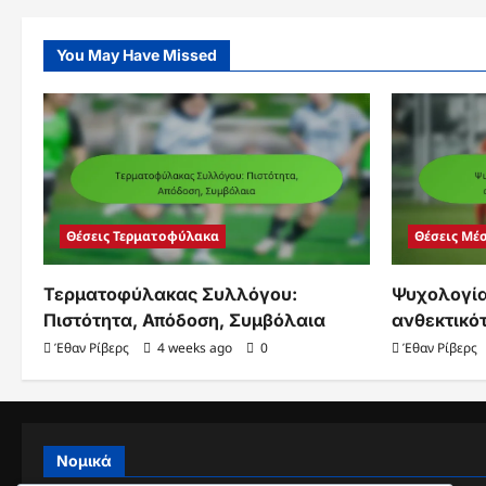
Θρύλοι,
Ορόσημα
You May Have Missed
Θέσεις Τερματοφύλακα
Θέσεις Μέ
Τερματοφύλακας Συλλόγου:
Ψυχολογία
Πιστότητα, Απόδοση, Συμβόλαια
ανθεκτικότ
Έθαν Ρίβερς
4 weeks ago
0
Έθαν Ρίβερς
Νομικά