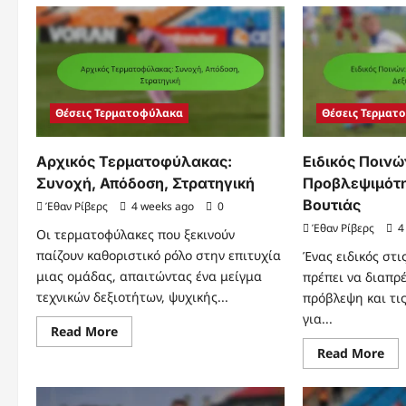
Συλλόγου:
Ψυ
Πιστότητα,
το
Απόδοση,
Αμυ
Συμβόλαια
Ψυ
ανθ
Εστ
Πί
Θέσεις Τερματοφύλακα
Θέσεις Τερματ
Αρχικός Τερματοφύλακας:
Ειδικός Ποινώ
Συνοχή, Απόδοση, Στρατηγική
Προβλεψιμότη
Βουτιάς
Έθαν Ρίβερς
4 weeks ago
0
Έθαν Ρίβερς
4
Οι τερματοφύλακες που ξεκινούν
παίζουν καθοριστικό ρόλο στην επιτυχία
Ένας ειδικός στι
μιας ομάδας, απαιτώντας ένα μείγμα
πρέπει να διαπρέ
τεχνικών δεξιοτήτων, ψυχικής...
πρόβλεψη και τι
για...
Read
Read More
more
Re
Read More
about
mo
Αρχικός
abo
Τερματοφύλακας:
Ειδ
Συνοχή,
Πο