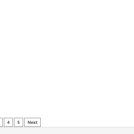
ρατηγική
Προκλήσεις,
Ευκαιρίες,
Δεξιότητες
4
5
Next