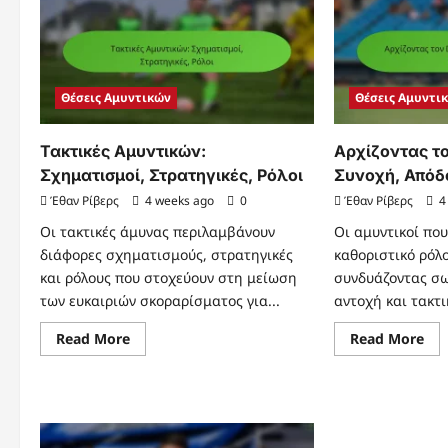
Απόδοση,
Εστ
Στρατηγική
Πρ
Δεξ
Βου
Θέσεις Αμυντικών
Θέσεις Αμυντι
Τακτικές Αμυντικών:
Αρχίζοντας το
Σχηματισμοί, Στρατηγικές, Ρόλοι
Συνοχή, Απόδ
Έθαν Ρίβερς
4 weeks ago
0
Έθαν Ρίβερς
4
Οι τακτικές άμυνας περιλαμβάνουν
Οι αμυντικοί που
διάφορες σχηματισμούς, στρατηγικές
καθοριστικό ρόλ
και ρόλους που στοχεύουν στη μείωση
συνδυάζοντας σω
των ευκαιριών σκοραρίσματος για...
αντοχή και τακτι
Read
Re
Read More
Read More
more
mo
about
abo
Τακτικές
Αρχ
Αμυντικών:
το
Σχηματισμοί,
Def
Στρατηγικές,
Συν
Ρόλοι
Απ