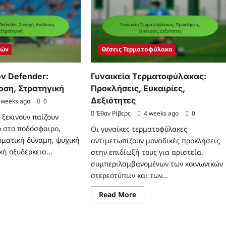
Θρύλοι,
ίαση,
Ορόσημα
οβλεψιμότητα,
ιότητες
τιάς
κών
Θέσεις Τερματοφύλακα
ν Defender:
Γυναικεία Τερματοφύλακας:
οση, Στρατηγική
Προκλήσεις, Ευκαιρίες,
Δεξιότητες
 weeks ago
0
Έθαν Ρίβερς
4 weeks ago
0
 ξεκινούν παίζουν
ο στο ποδόσφαιρο,
Οι γυναίκες τερματοφύλακες
ματική δύναμη, ψυχική
αντιμετωπίζουν μοναδικές προκλήσεις
κή οξυδέρκεια...
στην επιδίωξή τους για αριστεία,
συμπεριλαμβανομένων των κοινωνικών
ad
στερεοτύπων και των...
re
ut
ίζοντας
Read
Read More
ν
more
ender:
about
οχή,
Γυναικεία
όδοση,
Τερματοφύλακας: