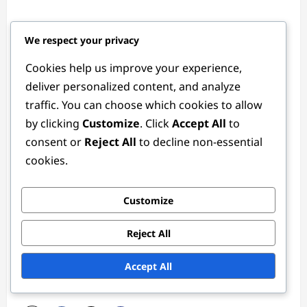
We respect your privacy
Cookies help us improve your experience,
Έθαν Ρίβερς
deliver personalized content, and analyze
Author
traffic. You can choose which cookies to allow
by clicking
Customize
. Click
Accept All
to
Ένας παθιασμένος λάτρης του ποδοσφαίρου και τακτικός
consent or
Reject All
to decline non-essential
αναλυτής, ο Έθαν Ρίβερς έχει αφιερώσει πάνω από μια
cookies.
δεκαετία μελετώντας τις λεπτομέρειες των θέσεων στο
ποδόσφαιρο. Με φόντο τη δημοσιογραφία στον
αθλητισμό, συνδυάζει την αγάπη του για το παιχνίδι με
Customize
την ικανότητά του στην αφήγηση, βοηθώντας τους
φιλάθλους να κατανοήσουν τις στρατηγικές που κάνουν το
Reject All
ποδόσφαιρο τόσο συναρπαστικό.
Accept All
View All Posts