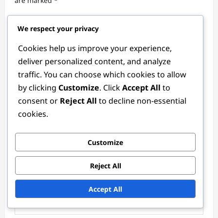
t
are marked
*
i
Comment
*
We respect your privacy
o
n
Cookies help us improve your experience,
deliver personalized content, and analyze
traffic. You can choose which cookies to allow
by clicking
Customize
. Click
Accept All
to
consent or
Reject All
to decline non-essential
cookies.
Customize
Name
*
Reject All
Accept All
Email
*