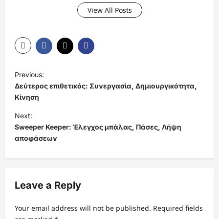
View All Posts
P
Previous:
o
Δεύτερος επιθετικός: Συνεργασία, Δημιουργικότητα,
s
Κίνηση
t
Next:
Sweeper Keeper: Έλεγχος μπάλας, Πάσες, Λήψη
n
αποφάσεων
a
v
i
Leave a Reply
g
a
Your email address will not be published.
Required fields