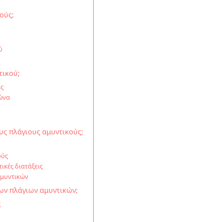
ούς;
ύ
τικού;
ας
γώνα
υς πλάγιους αμυντικούς;
ούς
ικές διατάξεις
αμυντικών
των πλάγιων αμυντικών;
ς