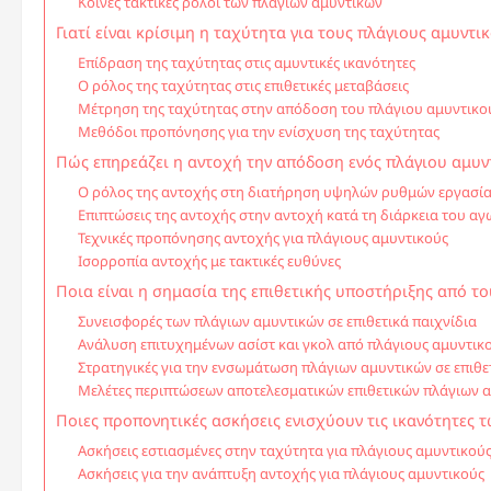
Κοινές τακτικές ρόλοι των πλάγιων αμυντικών
Γιατί είναι κρίσιμη η ταχύτητα για τους πλάγιους αμυντικ
Επίδραση της ταχύτητας στις αμυντικές ικανότητες
Ο ρόλος της ταχύτητας στις επιθετικές μεταβάσεις
Μέτρηση της ταχύτητας στην απόδοση του πλάγιου αμυντικο
Μεθόδοι προπόνησης για την ενίσχυση της ταχύτητας
Πώς επηρεάζει η αντοχή την απόδοση ενός πλάγιου αμυν
Ο ρόλος της αντοχής στη διατήρηση υψηλών ρυθμών εργασί
Επιπτώσεις της αντοχής στην αντοχή κατά τη διάρκεια του α
Τεχνικές προπόνησης αντοχής για πλάγιους αμυντικούς
Ισορροπία αντοχής με τακτικές ευθύνες
Ποια είναι η σημασία της επιθετικής υποστήριξης από το
Συνεισφορές των πλάγιων αμυντικών σε επιθετικά παιχνίδια
Ανάλυση επιτυχημένων ασίστ και γκολ από πλάγιους αμυντικ
Στρατηγικές για την ενσωμάτωση πλάγιων αμυντικών σε επιθετ
Μελέτες περιπτώσεων αποτελεσματικών επιθετικών πλάγιων 
Ποιες προπονητικές ασκήσεις ενισχύουν τις ικανότητες 
Ασκήσεις εστιασμένες στην ταχύτητα για πλάγιους αμυντικού
Ασκήσεις για την ανάπτυξη αντοχής για πλάγιους αμυντικούς