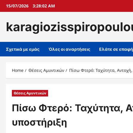
Skip
15/07/2026
3:28:03 AM
to
content
karagiozisspiropoulo
Σχετικά με εμάς
Όλες οι αναρτήσεις
Ελάτε σε επαφή
Home
Θέσεις Αμυντικών
Πίσω Φτερό: Ταχύτητα, Αντοχή,
Θέσεις Αμυντικών
Πίσω Φτερό: Ταχύτητα, Α
υποστήριξη