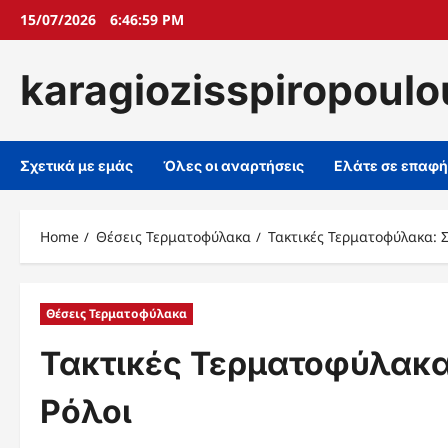
Skip
15/07/2026
6:47:00 PM
to
content
karagiozisspiropoulo
Σχετικά με εμάς
Όλες οι αναρτήσεις
Ελάτε σε επαφή
Home
Θέσεις Τερματοφύλακα
Τακτικές Τερματοφύλακα: Σ
Θέσεις Τερματοφύλακα
Τακτικές Τερματοφύλακα:
Ρόλοι