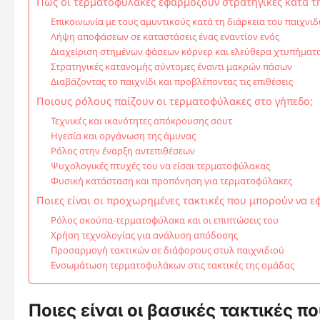
Πώς οι τερματοφύλακες εφαρμόζουν στρατηγικές κατά τη
Επικοινωνία με τους αμυντικούς κατά τη διάρκεια του παιχνιδ
Λήψη αποφάσεων σε καταστάσεις ένας εναντίον ενός
Διαχείριση στημένων φάσεων κόρνερ και ελεύθερα χτυπήματ
Στρατηγικές κατανομής σύντομες έναντι μακρών πάσων
Διαβάζοντας το παιχνίδι και προβλέποντας τις επιθέσεις
Ποιους ρόλους παίζουν οι τερματοφύλακες στο γήπεδο;
Τεχνικές και ικανότητες απόκρουσης σουτ
Ηγεσία και οργάνωση της άμυνας
Ρόλος στην έναρξη αντεπιθέσεων
Ψυχολογικές πτυχές του να είσαι τερματοφύλακας
Φυσική κατάσταση και προπόνηση για τερματοφύλακες
Ποιες είναι οι προχωρημένες τακτικές που μπορούν να 
Ρόλος σκούπα-τερματοφύλακα και οι επιπτώσεις του
Χρήση τεχνολογίας για ανάλυση απόδοσης
Προσαρμογή τακτικών σε διάφορους στυλ παιχνιδιού
Ενσωμάτωση τερματοφυλάκων στις τακτικές της ομάδας
Ποιες είναι οι βασικές τακτικές