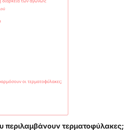
 διάρκεια των αγώνων;
ιού
α
εφαρμόσουν οι τερματοφύλακες;
 που περιλαμβάνουν τερματοφύλακες;