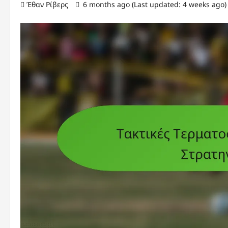
Έθαν Ρίβερς
6 months ago (Last updated: 4 weeks ago