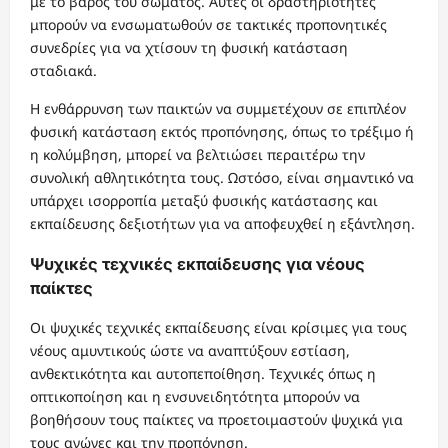
με το βάρος του σώματος. Αυτές οι δραστηριότητες
μπορούν να ενσωματωθούν σε τακτικές προπονητικές
συνεδρίες για να χτίσουν τη φυσική κατάσταση
σταδιακά.
Η ενθάρρυνση των παικτών να συμμετέχουν σε επιπλέον
φυσική κατάσταση εκτός προπόνησης, όπως το τρέξιμο ή
η κολύμβηση, μπορεί να βελτιώσει περαιτέρω την
συνολική αθλητικότητα τους. Ωστόσο, είναι σημαντικό να
υπάρχει ισορροπία μεταξύ φυσικής κατάστασης και
εκπαίδευσης δεξιοτήτων για να αποφευχθεί η εξάντληση.
Ψυχικές τεχνικές εκπαίδευσης για νέους
παίκτες
Οι ψυχικές τεχνικές εκπαίδευσης είναι κρίσιμες για τους
νέους αμυντικούς ώστε να αναπτύξουν εστίαση,
ανθεκτικότητα και αυτοπεποίθηση. Τεχνικές όπως η
οπτικοποίηση και η ενσυνειδητότητα μπορούν να
βοηθήσουν τους παίκτες να προετοιμαστούν ψυχικά για
τους αγώνες και την προπόνηση.