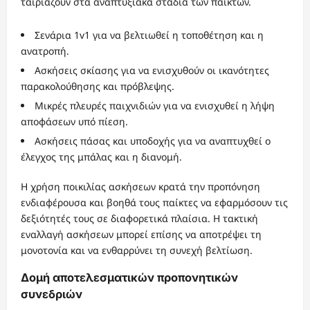
ταιριάζουν στα αναπτυξιακά στάδια των παικτών.
Σενάρια 1v1 για να βελτιωθεί η τοποθέτηση και η
ανατροπή.
Ασκήσεις σκίασης για να ενισχυθούν οι ικανότητες
παρακολούθησης και πρόβλεψης.
Μικρές πλευρές παιχνιδιών για να ενισχυθεί η λήψη
αποφάσεων υπό πίεση.
Ασκήσεις πάσας και υποδοχής για να αναπτυχθεί ο
έλεγχος της μπάλας και η διανομή.
Η χρήση ποικιλίας ασκήσεων κρατά την προπόνηση
ενδιαφέρουσα και βοηθά τους παίκτες να εφαρμόσουν τις
δεξιότητές τους σε διαφορετικά πλαίσια. Η τακτική
εναλλαγή ασκήσεων μπορεί επίσης να αποτρέψει τη
μονοτονία και να ενθαρρύνει τη συνεχή βελτίωση.
Δομή αποτελεσματικών προπονητικών
συνεδριών