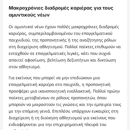
Μακροχρόνιες διαδρομές καριέρας για τους
αμυντικούς νέων
Οι αμυντικοί νέων έχουν πολλές μακροχρόνιες διαδρομές
καριέρας, συμπεριλαμβανομένου του επαγγελματικού
παιχνιδιού, της προπονητικής ή της αναζήτησης ρόλων
στη διαχείριση αθλητισμού. Πολλοί παίκτες επιθυμούν να
ενταχθούν σε επαγγελματικές λιγκές, κάτι που συχνά
απαιτεί αφοσίωση, βελτίωση δεξιοτήτων και δικτύωση
στον αθλητισμό.
Για εκείνους που μπορεί να μην επιδιώκουν μια
επαγγελματική καριέρα στο παιχνίδι, η προπονητική
προσφέρει μια ικανοποιητική εναλλακτική. Πολλοί πρώην
παίκτες μεταβαίνουν σε ρόλους προπονητών, όπου
μπορούν να μοιραστούν τις γνώσεις και την εμπειρία τους
με την επόμενη γενιά. Επιπλέον, υπάρχουν ευκαιρίες στη
διαχείριση ή τη διοίκηση αθλητισμού για εκείνους που
ενδιαφέρονται για την επιχειρηματική πλευρά του