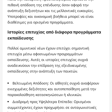
πιθανή απόδοση της επένδυσης όσον αφορά την
ανάπτυξη δεξιοτήτων και τις μελλοντικές ευκαιρίες.
Υποτροφίες και οικονομική βοήθεια μπορεί να είναι
διαθέσιμες για ορισμένα προγράμματα.
Ιστορίες επιτυχίας από διάφορα προγράμματα
εκπαίδευσης
Πολλοί αμυντικοί νέων έχουν επιτύχει σημαντική
επιτυχία μέσω αφοσιωμένων προγραμμάτων
εκπαίδευσης. Αυτές οι ιστορίες επιτυχίας συχνά
αναδεικνύουν την επίδραση της εξειδικευμένης
εκπαίδευσης στην ανάπτυξη των παικτών.
Βελτιωμένη Απόδοση: Οι αθλητές συχνά αναφέρουν
ενισχυμένες δεξιότητες και αυτοπεποίθηση μετά την
παρακολούθηση κατασκηνώσεων ή κλινικών.
Διαδρομή προς Υψηλότερα Επίπεδα: Ορισμένοι
συμμετέχοντες έχουν προχωρήσει σε ανταγωνιστικές