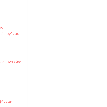
ης
ή διοργάνωση;
ν αμυντικών;
αφήματα)