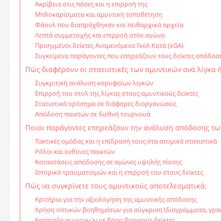
Ακρίβεια στις πάσες και η επιρροή της
Μπλοκαρίσματα και αμυντική τοποθέτηση
Φάουλ που διαπράχθηκαν και πειθαρχικά αρχεία
Λεπτά συμμετοχής και επιρροή στον αγώνα
Προηγμένοι δείκτες Αναμενόμενα Γκολ Κατά (xGA)
Συγκείμενα παράγοντες που επηρεάζουν τους δείκτες απόδοσ
Πώς διαφέρουν οι στατιστικές των αμυντικών ανά λίγκα 
Συγκριτική ανάλυση κορυφαίων λιγκών
Επιρροή του στυλ της λίγκας στους αμυντικούς δείκτες
Στατιστικά ορόσημα σε διάφορες διοργανώσεις
Απόδοση παικτών σε διεθνή τουρνουά
Ποιοι παράγοντες επηρεάζουν την ανάλυση απόδοσης τω
Τακτικές ομάδας και η επίδρασή τους στα ατομικά στατιστικά
Ρόλοι και ευθύνες παικτών
Καταστάσεις απόδοσης σε αγώνες υψηλής πίεσης
Ιστορικό τραυματισμών και η επιρροή του στους δείκτες
Πώς να συγκρίνετε τους αμυντικούς αποτελεσματικά;
Κριτήρια για την αξιολόγηση της αμυντικής απόδοσης
Χρήση οπτικών βοηθημάτων για σύγκριση (διαγράμματα, γρ
Κατάταξη αμυντικών με βάση βασικούς δείκτες