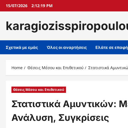
Skip
15/07/2026
2:12:20 PM
to
content
karagiozisspiropoulo
Σχετικά με εμάς
Όλες οι αναρτήσεις
Ελάτε σε επαφή
Home
Θέσεις Μέσου και Επιθετικού
Στατιστικά Αμυντικώ
Θέσεις Μέσου και Επιθετικού
Στατιστικά Αμυντικών: Μ
Ανάλυση, Συγκρίσεις