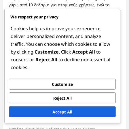
γύρω από 10 δολάρια για ατομικούς χρήστες, ενώ τα
επιχειρηματικά σχέδια μπορεί να κυμαίνονται από 50 έως
We respect your privacy
200 δολάρια το μήνα, ανάλογα με τον αριθμό των
συσκευών και τις απαιτήσεις αποθήκευσης.
Cookies help us improve your experience,
Πολλοί ανταγωνιστές προσφέρουν παρόμοιες δομές
deliver personalized content, and analyze
τιμολόγησης, αλλά το Backup Defender συχνά παρέχει
traffic. You can choose which cookies to allow
προωθητικές εκπτώσεις και ευέλικτες επιλογές πληρωμής,
by clicking
Customize
. Click
Accept All
to
καθιστώντας το μια ελκυστική επιλογή για χρήστες που
consent or
Reject All
to decline non-essential
προσέχουν τον προϋπολογισμό τους.
cookies.
Σύνοψη ανατροφοδότησης χρηστών
Customize
Η ανατροφοδότηση χρηστών για το Backup Defender
είναι γενικά θετική, επισημαίνοντας την ευχρηστία του
Reject All
και την αξιόπιστη απόδοσή του. Πολλοί χρήστες εκτιμούν
τη διαισθητική διεπαφή, η οποία απλοποιεί τη
διαδικασία δημιουργίας αντιγράφων ασφαλείας, ακόμη
Accept All
και για εκείνους με περιορισμένες τεχνικές γνώσεις.